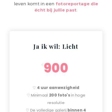
leven komt in een
fotoreportage die
écht bij jullie past
.
Ja ik wil: Licht
900
€
♡
4 uur aanwezigheid
♡ Minimaal
200 foto's
in hoge
resolutie
♡ De volledige galerij
binnen 4