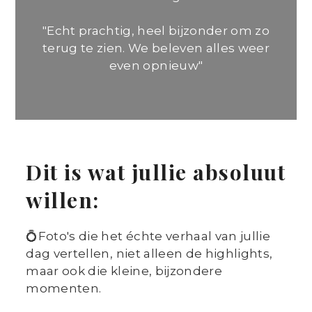
|
ZICHTBAAR
DURVEN
LANDGRAAF
ZIJN
"Echt prachtig, heel bijzonder om zo
terug te zien. We beleven alles weer
even opnieuw"
Dit is wat jullie absoluut
willen:
💍Foto's die het échte verhaal van jullie
dag vertellen, niet alleen de highlights,
maar ook die kleine, bijzondere
momenten.