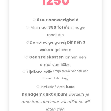
1250
♡
6 uur aanwezigheid
♡ Minimaal
350 foto's
in hoge
resolutie
♡ De volledige galerij
binnen 3
weken
geleverd
♡
Geen reiskosten
binnen een
straal van 50km
(mijn foto's hebben een
♡
Tijdloze edit
frisse uitstraling)
♡ Inclusief een
luxe
handgemaakt album
dat zelfs je
oma trots aan haar vriendinnen wil
laten zien
.