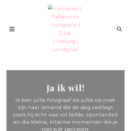
Skip
to
content
FOTOGRAAF
ZWANGERSCHAP-
EN
GEZINSFOTOGRAFIE
|
IN
ZUID-
BYRAMONA
LIMBURG
VOOR
VROUWEN
Ja ik wil!
FOTOGRAFIE
DIE
ZICHZELF
ÉCHT
|
WILLEN
Ik ben jullie fotograaf als jullie op zoek
HERKENNEN
OP
zijn naar iemand die de dag vastlegt
ZUID-
FOTO’S
zoals hij écht was vol liefde, spontaniteit
MET
LIMBURG
AANDACHT
en die kleine, intieme momenten die je
VOOR
ZELFVERTROUWEN
niet wilt vergeten.
EN