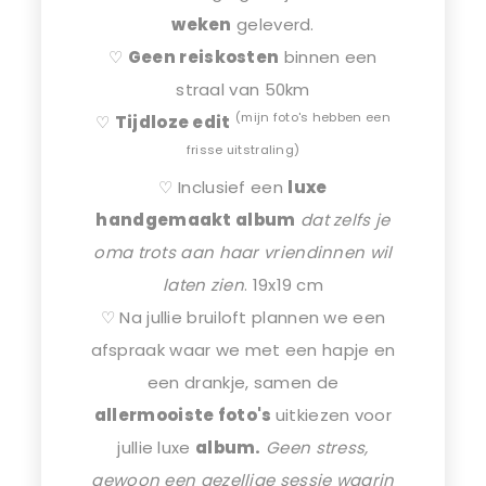
weken
geleverd.
♡
Geen reiskosten
binnen een
straal van 50km
(mijn foto's hebben een
♡
Tijdloze edit
frisse uitstraling)
♡ Inclusief een
luxe
handgemaakt album
dat zelfs je
oma trots aan haar vriendinnen wil
laten zien
. 19x19 cm
♡ Na jullie bruiloft plannen we een
afspraak waar we met een hapje en
een drankje, samen de
allermooiste foto's
uitkiezen voor
jullie luxe
album.
Geen stress,
gewoon een gezellige sessie waarin