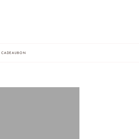
AF
CADEAUBON
A
IE