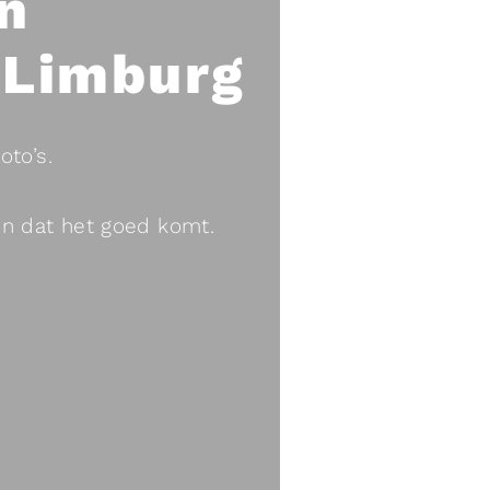
n
-Limburg
AF
oto’s.
n dat het goed komt.