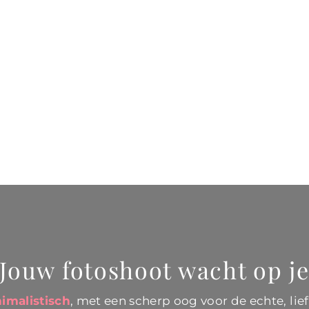
Jouw fotoshoot wacht op j
nimalistisch
, met een scherp oog voor de echte, l