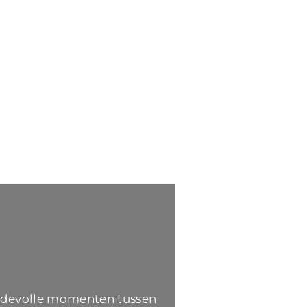
e
iefdevolle momenten tussen