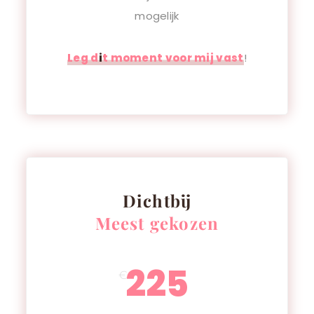
mogelijk
Leg d
i
t moment voor mij vast
!
Dichtbij
Meest gekozen
225
€