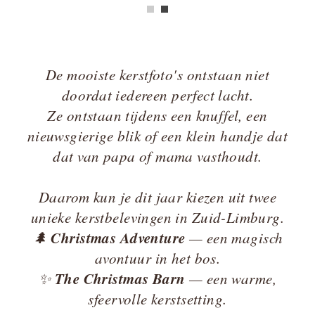
|
ZICHTBAAR
DURVEN
LANDGRAAF
ZIJN
De mooiste kerstfoto's ontstaan niet
doordat iedereen perfect lacht.
Ze ontstaan tijdens een knuffel, een
nieuwsgierige blik of een klein handje dat
dat van papa of mama vasthoudt.
Daarom kun je dit jaar kiezen uit twee
unieke kerstbelevingen in Zuid-Limburg.
Christmas Adventure
🌲
— een magisch
avontuur in het bos.
The Christmas Barn
✨
— een warme,
sfeervolle kerstsetting.