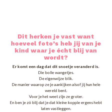
|
ZICHTBAAR
DURVEN
Maar zo’n foto waarvan je denkt:
Maar zo’n foto waarvan je denkt:
Maar zo’n foto waarvan je denkt:
LANDGRAAF
ZIJN
ja… dit is mijn kind.
ja… dit is mijn kind.
ja… dit is mijn kind.
Dit herken je vast want
hoeveel foto’s heb jij van je
kind waar je écht blij van
wordt?
Er komt een dag dat dit snoetje veranderd is.
Die bolle wangetjes.
De eigenwijze blik.
De manier waarop ze je aankijken alsof jij hun hele
wereld bent.
Voor je het weet zijn ze groter.
En ben je zó blij dat je dat kleine koppie ergens hebt
laten vastleggen.