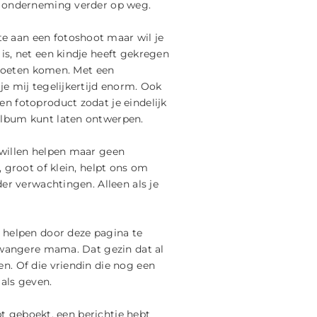
n onderneming verder op weg.
fte aan een fotoshoot maar wil je
is, net een kindje heeft gekregen
s moeten komen. Met een
e mij tegelijkertijd enorm. Ook
n fotoproduct zodat je eindelijk
album kunt laten ontwerpen.
willen helpen maar geen
 groot of klein, helpt ons om
er verwachtingen. Alleen als je
k helpen door deze pagina te
 zwangere mama. Dat gezin dat al
n. Of die vriendin die nog een
als geven.
ebt geboekt, een berichtje hebt