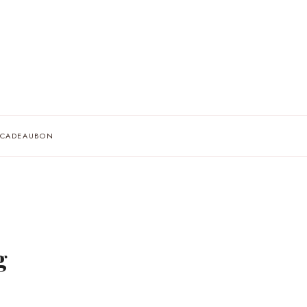
AF
CADEAUBON
A
IE
g