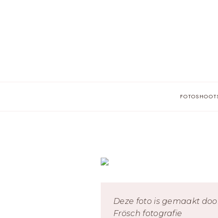
Skip
to
content
FOTOSHOOT
Deze foto is gemaakt doo
Frösch fotografie