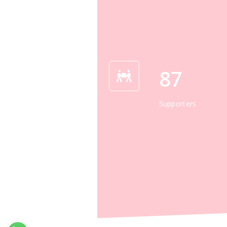
87
Supporters