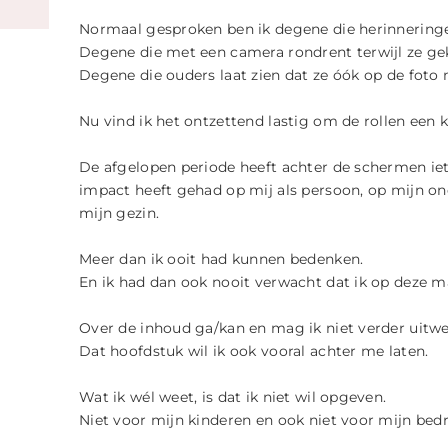
DURVEN
ZIJN
LIMBURG
Normaal gesproken ben ik degene die herinnering
Degene die met een camera rondrent terwijl ze gek
|
Degene die ouders laat zien dat ze óók op de foto
Nu vind ik het ontzettend lastig om de rollen een k
LANDGRA
De afgelopen periode heeft achter de schermen ie
impact heeft gehad op mij als persoon, op mijn o
mijn gezin.
Meer dan ik ooit had kunnen bedenken.
En ik had dan ook nooit verwacht dat ik op deze m
Over de inhoud ga/kan en mag ik niet verder uitwe
Dat hoofdstuk wil ik ook vooral achter me laten.
Wat ik wél weet, is dat ik niet wil opgeven.
Niet voor mijn kinderen en ook niet voor mijn bedri