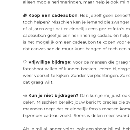
alleen mooie herinneringen, maar help je ook mij
🎁
Koop een cadeaubon
: Heb je zelf geen behoe
toch helpen? Misschien ken je iemand die zwanger 
of al jaren zegt dat er eindelijk eens gezinsfoto'
cadeaubon geef je een herinnering cadeau én help j
is het mogelijk om een cadeaubon te kopen voor ee
dat canvas aan de muur kunt hangen of toch een 
🤍
Vrijwillige bijdrage:
Voor de mensen die graag 
fotoshoot willen of kunnen boeken. Iedere bijdrage,
weer vooruit te kijken. Zonder verplichtingen. Zond
dat graag wilt.
📣
Kun je niet bijdragen?
Dan kun je mij juist oo
delen. Misschien bereikt jouw bericht precies die
maanden roept dat er eindelijk foto's moeten kome
bijzonder cadeau zoekt. Soms is delen meer waard 
Als je mij al langer volgt, ooit een shoot bij mij h