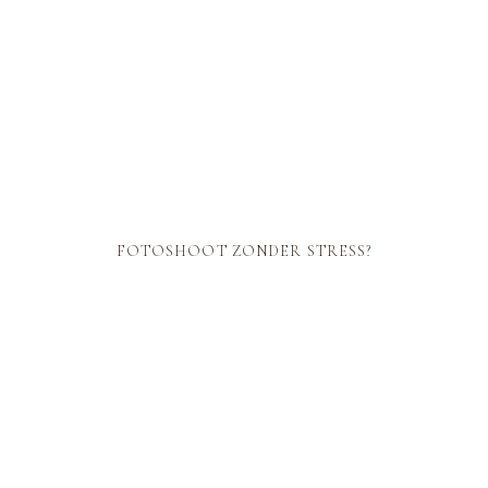
DURVEN
ZIJN
LIMBURG
|
LANDGRA
FOTOSHOOT ZONDER STRESS?