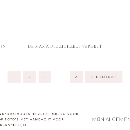
IJN
DE MAMA DIE ZICHZELF VERGEET
1
2
3
…
8
OLD ENTRIES
NSFOTOSHOOTS IN ZUID-LIMBURG VOOR
MIJN ALGEME
OP FOTO’S MET AANDACHT VOOR
DURVEN ZIJN