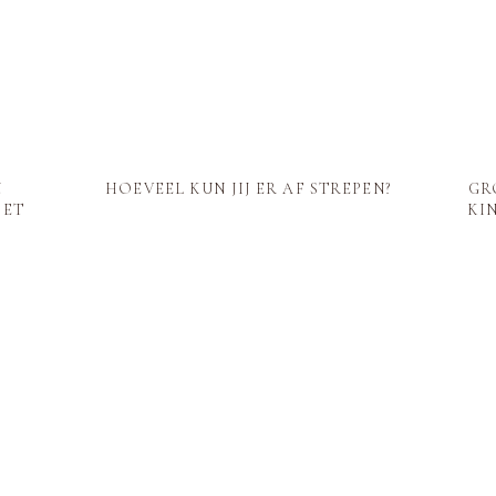
N
HOEVEEL KUN JIJ ER AF STREPEN?
GR
OET
KI