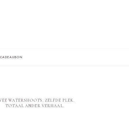
AF
CADEAUBON
A
IE
WEE WATERSHOOTS. ZELFDE PLEK.
TOTAAL ANDER VERHAAL.