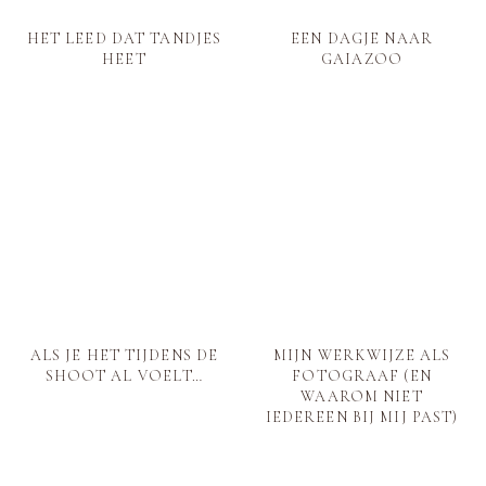
|
ZICHTBAAR
DURVEN
LANDGRAAF
ZIJN
HET LEED DAT TANDJES
EEN DAGJE NAAR
HEET
GAIAZOO
ALS JE HET TIJDENS DE
MIJN WERKWIJZE ALS
SHOOT AL VOELT…
FOTOGRAAF (EN
WAAROM NIET
IEDEREEN BIJ MIJ PAST)