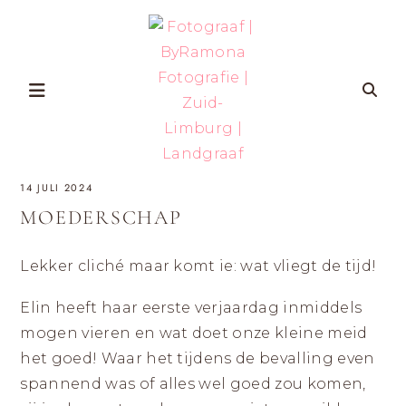
Skip
to
content
FOTOGRAAF
ZWANGERSCHAP-
14 JULI 2024
EN
GEZINSFOTOGRAFIE
|
IN
MOEDERSCHAP
ZUID-
BYRAMONA
LIMBURG
VOOR
VROUWEN
Lekker cliché maar komt ie: wat vliegt de tijd!
FOTOGRAFIE
DIE
ZICHZELF
ÉCHT
|
Elin heeft haar eerste verjaardag inmiddels
WILLEN
HERKENNEN
OP
mogen vieren en wat doet onze kleine meid
ZUID-
FOTO’S
MET
het goed! Waar het tijdens de bevalling even
LIMBURG
AANDACHT
VOOR
spannend was of alles wel goed zou komen,
ZELFVERTROUWEN
EN