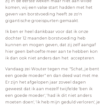
|
zij in de eerste weken maar niet aan wilde
ZICHTBAAR
DURVEN
LANDGRAAF
komen, wij een valse start hadden met het
ZIJN
geven van borstvoeding heeft ze zo'n
gigantische groeispurten gemaakt.
Ik ben er heel dankbaar voor dat ik onze
dochter 12 maanden borstvoeding heb
kunnen en mogen geven, dat zij zelf aangaf
hier geen behoefte meer aan te hebben kon
ik dan ook niet anders dan het accepteren.
Vandaag zei Wouter tegen me: "Schat, je bent
een goede moeder" en dan deed wat met me.
Er zijn het afgelopen jaar zoveel dagen
geweest dat ik aan mezelf twijfelde 'ben ik
een goede moeder', 'had ik dit niet anders
moeten doen', 'ik heb mijn geduld verloren', je