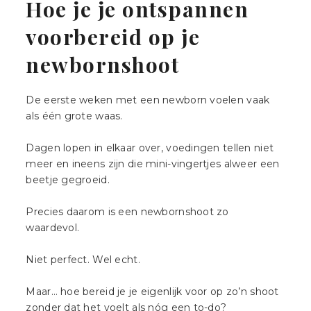
|
Hoe je je ontspannen
ZICHTBAAR
DURVEN
LANDGRAAF
ZIJN
voorbereid op je
newbornshoot
De eerste weken met een newborn voelen vaak
als één grote waas.
Dagen lopen in elkaar over, voedingen tellen niet
meer en ineens zijn die mini-vingertjes alweer een
beetje gegroeid.
Precies daarom is een newbornshoot zo
waardevol.
Niet perfect. Wel echt.
Maar… hoe bereid je je eigenlijk voor op zo’n shoot
zonder dat het voelt als nóg een to-do?