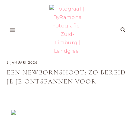
Skip
to
content
FOTOGRAAF
ZWANGERSCHAP-
3 JANUARI 2026
EN
GEZINSFOTOGRAFIE
|
IN
EEN NEWBORNSHOOT: ZO BEREID
ZUID-
BYRAMONA
LIMBURG
JE JE ONTSPANNEN VOOR
VOOR
VROUWEN
FOTOGRAFIE
DIE
ZICHZELF
ÉCHT
|
WILLEN
HERKENNEN
OP
ZUID-
FOTO’S
MET
LIMBURG
AANDACHT
VOOR
ZELFVERTROUWEN
EN