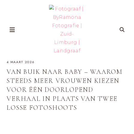
Skip
to
content
FOTOGRAAF
ZWANGERSCHAP-
4 MAART 2026
EN
GEZINSFOTOGRAFIE
|
IN
VAN BUIK NAAR BABY – WAAROM
ZUID-
BYRAMONA
LIMBURG
STEEDS MEER VROUWEN KIEZEN
VOOR
VROUWEN
VOOR ÉÉN DOORLOPEND
FOTOGRAFIE
DIE
ZICHZELF
VERHAAL IN PLAATS VAN TWEE
ÉCHT
|
WILLEN
HERKENNEN
LOSSE FOTOSHOOTS
OP
ZUID-
FOTO’S
MET
LIMBURG
AANDACHT
VOOR
ZELFVERTROUWEN
EN