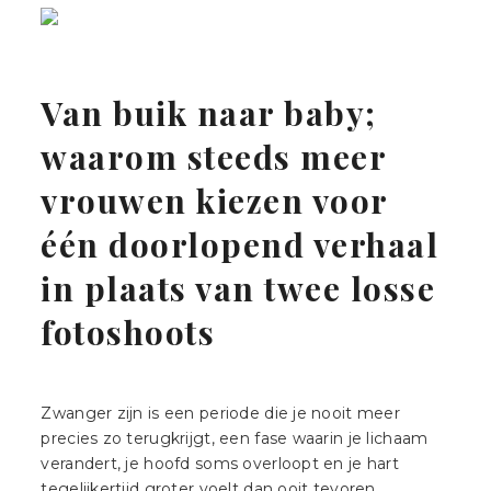
|
ZICHTBAAR
DURVEN
LANDGRAAF
ZIJN
Van buik naar baby;
waarom steeds meer
vrouwen kiezen voor
één doorlopend verhaal
in plaats van twee losse
fotoshoots
Zwanger zijn is een periode die je nooit meer
precies zo terugkrijgt, een fase waarin je lichaam
verandert, je hoofd soms overloopt en je hart
tegelijkertijd groter voelt dan ooit tevoren.