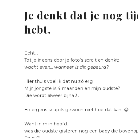
DURVEN
ZIJN
LIMBURG
Je denkt dat je nog ti
|
hebt.
LANDGRA
Echt...
Tot je ineens door je foto’s scrolt en denkt:
wacht even… wanneer is dit gebeurd?
Hier thuis voel ik dat nu zó erg.
Mijn jongste is 4 maanden en mijn oudste?
Die wordt alweer bijna 3.
En ergens snap ik gewoon niet hoe dat kan. 😂
Want in mijn hoofd…
was die oudste gisteren nog een baby die bovenop