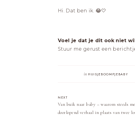
Hi. Dat ben ik. 😂🤍
Voel je dat je dit ook niet w
Stuur me gerust een berichtj
in
HUISJEBOOMPJEBABY
NEXT
Van buik naar baby – waarom steeds me
doorlopend verhaal in plaats van twee lo