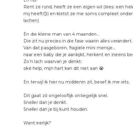
En nu?
Rent ze rond, heeft ze een eigen wil (lees: een h
mij heeft😏) en kletst ze me soms compleet onder t
lachen)
En die kleine man van 4 maanden…
Die zit nu precies in die fase waarin alles verandert.
Van dat pasgeboren, fragiele mini mensje…
naar een baby die je aankijkt, herkent en ineens be
Zo’n lach waarvan je denkt:
oké help, mijn hart kan dit niet aan 😭
En terwijl ik hier nu middenin zit, besef ik me iets.
Dit gaat zó ongelooflijk ontiegelijk snel.
Sneller dan je denkt.
Sneller dan je bij kunt houden.
Want eerlijk?