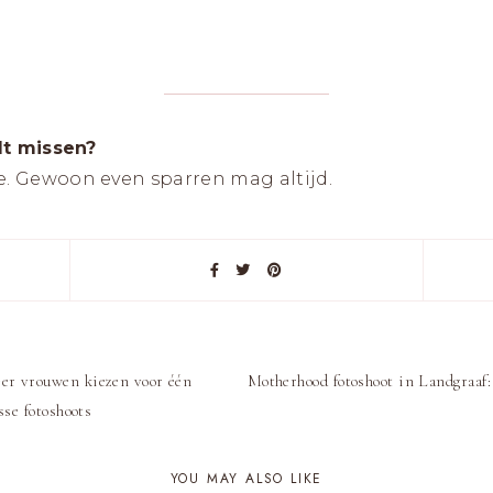
ilt missen?
e. Gewoon even sparren mag altijd.
er vrouwen kiezen voor één
Motherhood fotoshoot in Landgraaf:
sse fotoshoots
YOU MAY ALSO LIKE