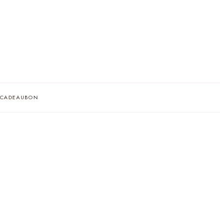
AF
CADEAUBON
A
IE