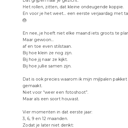
Dat grijpen naar je gezicht.
Het rollen, zitten, dat kleine ondeugende koppie.
En voor je het weet… een eerste verjaardag met ta
🎂
En nee, je hoeft niet elke maand iets groots te pla
Maar gewoon…
af en toe even stilstaan.
Bij hoe klein ze nog zijn.
Bij hoe jij naar ze kijkt.
Bij hoe jullie samen zijn.
Dat is ook precies waarom ik mijn mijlpalen pakke
gemaakt.
Niet voor “weer een fotoshoot”.
Maar als een soort houvast.
Vier momenten in dat eerste jaar:
3, 6, 9 en 12 maanden.
Zodat je later niet denkt: