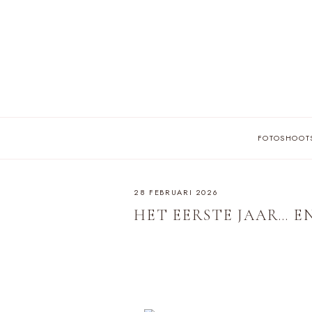
Skip
to
content
FOTOSHOOT
28 FEBRUARI 2026
HET EERSTE JAAR… E