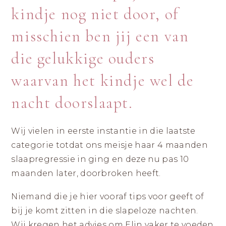
|
ZICHTBAAR
kindje nog niet door, of
DURVEN
LANDGRAAF
ZIJN
misschien ben jij een van
die gelukkige ouders
waarvan het kindje wel de
nacht doorslaapt.
Wij vielen in eerste instantie in die laatste
categorie totdat ons meisje haar 4 maanden
slaapregressie in ging en deze nu pas 10
maanden later, doorbroken heeft.
Niemand die je hier vooraf tips voor geeft of
bij je komt zitten in die slapeloze nachten.
Wij kregen het advies om Elin vaker te voeden