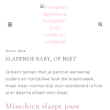
Skip
to
content
FOTOGRAAF
ZWANGERSCHAP-
18 JULI 2024
EN
GEZINSFOTOGRAFIE
|
IN
SLAPENDE BABY, OF NIET
ZUID-
BYRAMONA
LIMBURG
VOOR
VROUWEN
Je bent samen met je partner kersverse
FOTOGRAFIE
DIE
ZICHZELF
ouders en hartstikke leuk die kraamweek,
ÉCHT
|
WILLEN
maar waar niemand je voor voorbereid is hoe
HERKENNEN
OP
ZUID-
je er daarna alleen voor staat..
FOTO’S
MET
LIMBURG
AANDACHT
VOOR
Misschien slaapt jouw
ZELFVERTROUWEN
EN