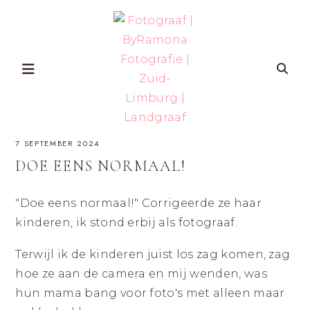
Skip
to
content
FOTOGRAAF
ZWANGERSCHAP-
7 SEPTEMBER 2024
EN
GEZINSFOTOGRAFIE
|
IN
DOE EENS NORMAAL!
ZUID-
BYRAMONA
LIMBURG
VOOR
VROUWEN
"Doe eens normaal!" Corrigeerde ze haar
FOTOGRAFIE
DIE
ZICHZELF
kinderen, ik stond erbij als fotograaf.
ÉCHT
|
WILLEN
HERKENNEN
OP
Terwijl ik de kinderen juist los zag komen, zag
ZUID-
FOTO’S
MET
hoe ze aan de camera en mij wenden, was
LIMBURG
AANDACHT
VOOR
hun mama bang voor foto's met alleen maar
ZELFVERTROUWEN
EN