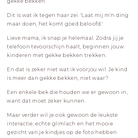
|
gekke bekken.
ZICHTBAAR
DURVEN
LANDGRAAF
ZIJN
Dit is wat ik tegen haar zei: 'Laat mij m'n ding
maar doen, het komt goed beloofd.'
Lieve mama, ik snap je helemaal. Zodra jij je
telefoon tevoorschijn haalt, beginnen jouw
kinderen met gekke bekken trekken..
En dat is zeker niet wat ik voorjou wil. Je kind
is meer dan gekke bekken, niet waar?
Een enkele bek die houden we er gewoon in,
want dat moet zeker kunnen.
Maar verder wil je ook gewoon de leukste
interactie, echte glimlach en het mooie
gezicht van je kindjes op de foto hebben