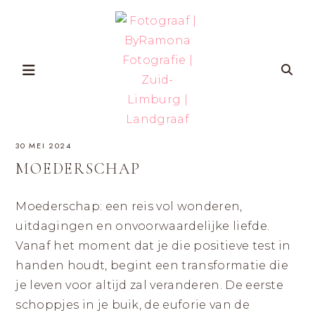
Skip
to
content
FOTOGRAAF
ZWANGERSCHAP-
30 MEI 2024
EN
GEZINSFOTOGRAFIE
|
IN
MOEDERSCHAP
ZUID-
BYRAMONA
LIMBURG
VOOR
VROUWEN
Moederschap: een reis vol wonderen,
FOTOGRAFIE
DIE
ZICHZELF
uitdagingen en onvoorwaardelijke liefde.
ÉCHT
|
WILLEN
Vanaf het moment dat je die positieve test in
HERKENNEN
OP
ZUID-
handen houdt, begint een transformatie die
FOTO’S
MET
LIMBURG
AANDACHT
je leven voor altijd zal veranderen. De eerste
VOOR
ZELFVERTROUWEN
schoppjes in je buik, de euforie van de
EN