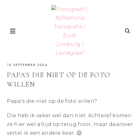
Skip
to
content
FOTOGRAAF
ZWANGERSCHAP-
12 SEPTEMBER 2024
EN
GEZINSFOTOGRAFIE
|
IN
PAPA'S DIE NIET OP DE FOTO
ZUID-
BYRAMONA
LIMBURG
WILLEN
VOOR
VROUWEN
FOTOGRAFIE
DIE
ZICHZELF
Papa's die niet op de foto willen?
ÉCHT
|
WILLEN
HERKENNEN
OP
ZUID-
Die heb ik vaker wel dan niet. Achteraf komen
FOTO’S
MET
ze hier wel altijd op terug hoor, maar daarover
LIMBURG
AANDACHT
VOOR
vertel ik een andere keer. 😉
ZELFVERTROUWEN
EN