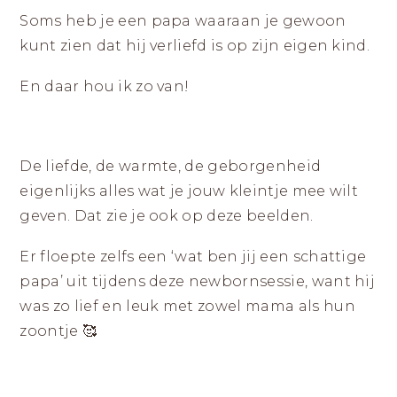
|
ZICHTBAAR
DURVEN
Soms heb je een papa waaraan je gewoon
LANDGRAAF
ZIJN
kunt zien dat hij verliefd is op zijn eigen kind.
En daar hou ik zo van!
De liefde, de warmte, de geborgenheid
eigenlijks alles wat je jouw kleintje mee wilt
geven. Dat zie je ook op deze beelden.
Er floepte zelfs een ‘wat ben jij een schattige
papa’ uit tijdens deze newbornsessie, want hij
was zo lief en leuk met zowel mama als hun
zoontje 🥰