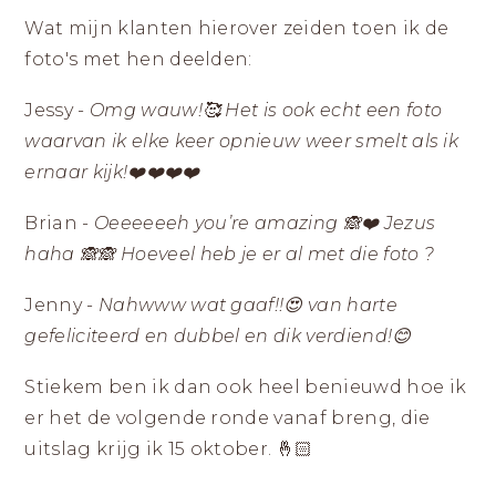
Wat mijn klanten hierover zeiden toen ik de
foto's met hen deelden:
Jessy -
Omg wauw!🥰 Het is ook echt een foto
waarvan ik elke keer opnieuw weer smelt als ik
ernaar kijk!❤️❤️❤️❤️
Brian -
Oeeeeeeh you’re amazing 🙈❤️ Jezus
haha 🙈🙈 Hoeveel heb je er al met die foto ?
Jenny -
Nahwww wat gaaf!!😍 van harte
gefeliciteerd en dubbel en dik verdiend!😊
Stiekem ben ik dan ook heel benieuwd hoe ik
er het de volgende ronde vanaf breng, die
uitslag krijg ik 15 oktober. 🤞🏻