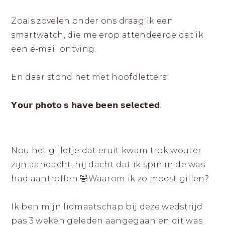
|
ZICHTBAAR
DURVEN
LANDGRAAF
ZIJN
Zoals zovelen onder ons draag ik een
smartwatch, die me erop attendeerde dat ik
een e-mail ontving.
En daar stond het met hoofdletters:
𝗬𝗼𝘂𝗿 𝗽𝗵𝗼𝘁𝗼'𝘀 𝗵𝗮𝘃𝗲 𝗯𝗲𝗲𝗻 𝘀𝗲𝗹𝗲𝗰𝘁𝗲𝗱.
Nou het gilletje dat eruit kwam trok wouter
zijn aandacht, hij dacht dat ik spin in de was
had aantroffen 🤣Waarom ik zo moest gillen?
Ik ben mijn lidmaatschap bij deze wedstrijd
pas 3 weken geleden aangegaan en dit was