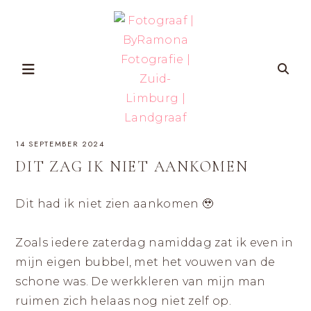
Skip
to
content
FOTOGRAAF
ZWANGERSCHAP-
14 SEPTEMBER 2024
EN
GEZINSFOTOGRAFIE
|
IN
DIT ZAG IK NIET AANKOMEN
ZUID-
BYRAMONA
LIMBURG
VOOR
VROUWEN
Dit had ik niet zien aankomen 🥹
FOTOGRAFIE
DIE
ZICHZELF
ÉCHT
|
WILLEN
Zoals iedere zaterdag namiddag zat ik even in
HERKENNEN
OP
ZUID-
mijn eigen bubbel, met het vouwen van de
FOTO’S
MET
LIMBURG
AANDACHT
schone was. De werkkleren van mijn man
VOOR
ZELFVERTROUWEN
ruimen zich helaas nog niet zelf op.
EN