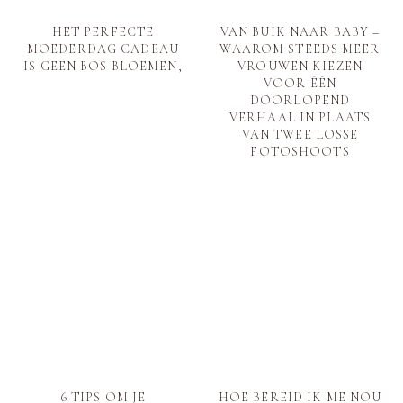
|
ZICHTBAAR
DURVEN
LANDGRAAF
ZIJN
HET PERFECTE
VAN BUIK NAAR BABY –
MOEDERDAG CADEAU
WAAROM STEEDS MEER
IS GEEN BOS BLOEMEN,
VROUWEN KIEZEN
VOOR ÉÉN
DOORLOPEND
VERHAAL IN PLAATS
VAN TWEE LOSSE
FOTOSHOOTS
6 TIPS OM JE
HOE BEREID IK ME NOU