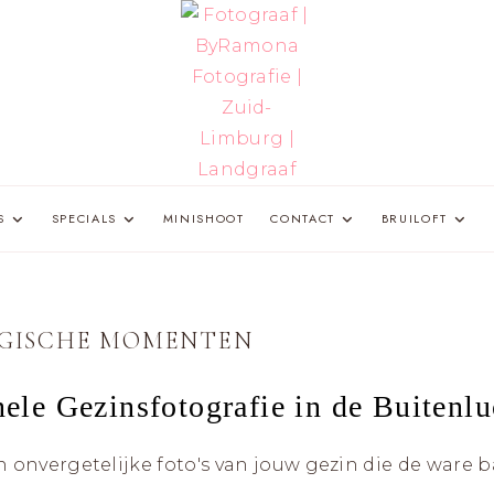
FOTOGRA
ZWANGERSCHAP-
EN
S
SPECIALS
MINISHOOT
CONTACT
BRUILOFT
GEZINSFOTOGRAFIE
IN
|
ZUID-
LIMBURG
VOOR
BYRAMON
VROUWEN
DIE
ZICHZELF
AGISCHE MOMENTEN
ÉCHT
FOTOGRAF
WILLEN
HERKENNEN
OP
ele Gezinsfotografie in de Buitenlu
FOTO’S
|
MET
AANDACHT
VOOR
ZELFVERTROUWEN
 onvergetelijke foto's van jouw gezin die de ware ba
ZUID-
EN
ZICHTBAAR