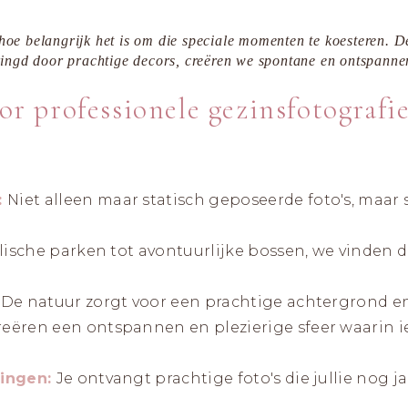
DURVEN
ZIJN
LIMBURG
 hoe belangrijk het is om die speciale momenten te koesteren. D
mringd door prachtige decors, creëren we spontane en ontspannen
|
r professionele gezinsfotografie
LANDGRA
:
Niet alleen maar statisch geposeerde foto's, maar
llische parken tot avontuurlijke bossen, we vinden d
De natuur zorgt voor een prachtige achtergrond en z
eëren een ontspannen en plezierige sfeer waarin i
ringen:
Je ontvangt prachtige foto's die jullie nog j