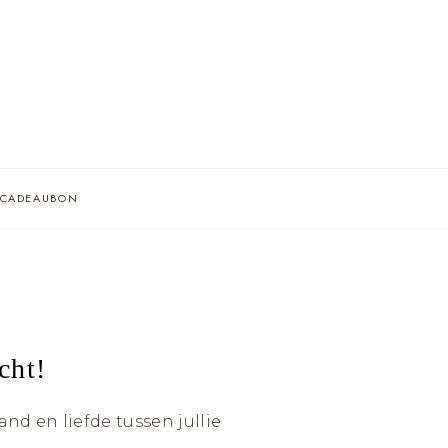
AF
CADEAUBON
A
IE
cht!
nd en liefde tussen jullie