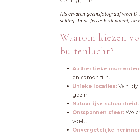
vastleggen?
Als ervaren gezinsfotograaf weet ik
setting. In de frisse buitenlucht, o
Waarom kiezen voo
buitenlucht?
Authentieke momenten
en samenzijn.
Unieke locaties:
Van idy
gezin.
Natuurlijke schoonheid:
Ontspannen sfeer:
We cr
voelt.
Onvergetelijke herinne