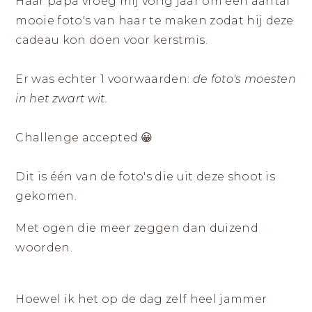
|
Haar papa vroeg mij vorig jaar om een aantal
ZICHTBAAR
DURVEN
LANDGRAAF
mooie foto's van haar te maken zodat hij deze
ZIJN
cadeau kon doen voor kerstmis.
Er was echter 1 voorwaarden:
de foto's moesten
in het zwart wit.
Challenge accepted 😀
Dit is één van de foto's die uit deze shoot is
gekomen.
Met ogen die meer zeggen dan duizend
woorden.
Hoewel ik het op de dag zelf heel jammer