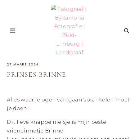
Skip
to
content
FOTOGRAAF
ZWANGERSCHAP-
27 MAART 2024
EN
GEZINSFOTOGRAFIE
|
IN
PRINSES BRINNE
ZUID-
BYRAMONA
LIMBURG
VOOR
VROUWEN
FOTOGRAFIE
DIE
ZICHZELF
Alles waar je ogen van gaan sprankelen moet
ÉCHT
|
WILLEN
je doen!
HERKENNEN
OP
ZUID-
FOTO’S
MET
Dit lieve knappe meisje is mijn beste
LIMBURG
AANDACHT
VOOR
vriendinnetje Brinne.
ZELFVERTROUWEN
EN