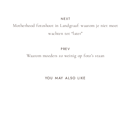
NEXT
Motherhood fotoshoot in Landgraaf: waarom je niet moet
wachten tot “later”
PREV
Waarom moeders zo weinig op foto’s staan
YOU MAY ALSO LIKE