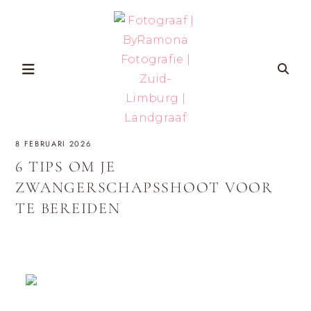
Skip
to
content
FOTOGRAAF
ZWANGERSCHAP-
8 FEBRUARI 2026
EN
GEZINSFOTOGRAFIE
|
IN
6 TIPS OM JE
ZUID-
BYRAMONA
LIMBURG
ZWANGERSCHAPSSHOOT VOOR
VOOR
VROUWEN
TE BEREIDEN
FOTOGRAFIE
DIE
ZICHZELF
ÉCHT
|
WILLEN
HERKENNEN
OP
ZUID-
FOTO’S
MET
LIMBURG
AANDACHT
VOOR
ZELFVERTROUWEN
EN