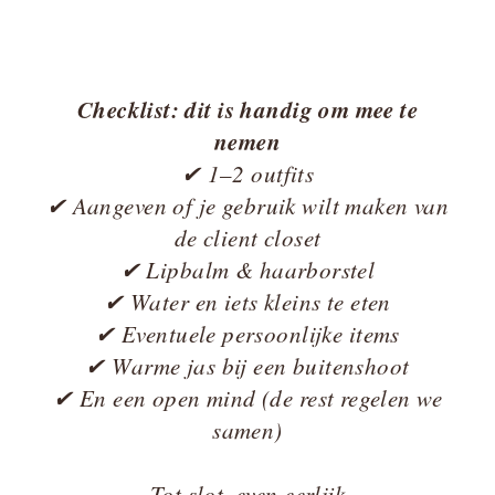
grote logo’s
hele harde kleuren (die leiden af van jou)
👉 Tip uit ervaring:
Checklist: dit is handig om mee te
strakke bh-bandjes of elastieken laten
afdrukken achter. Trek ze ruim van tevoren
nemen
uit. Je gaat me later dankbaar zijn 😉
✔ 1–2 outfits
✔ Aangeven of je gebruik wilt maken van
Voelt dit als iets voor jou? Kijk dan rustig
de client closet
even naar mijn zwangerschapsshoots.
✔ Lipbalm & haarborstel
✔ Water en iets kleins te eten
✔ Eventuele persoonlijke items
✔ Warme jas bij een buitenshoot
✔ En een open mind (de rest regelen we
samen)
Tot slot, even eerlijk