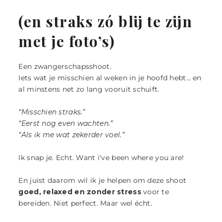
|
ZICHTBAAR
DURVEN
LANDGRAAF
(en straks zó blij te zijn
ZIJN
met je foto’s)
Een zwangerschapsshoot.
Iets wat je misschien al weken in je hoofd hebt… en
al minstens net zo lang vooruit schuift.
“Misschien straks.”
“Eerst nog even wachten.”
“Als ik me wat zekerder voel.”
Ik snap je. Echt. Want i've been where you are!
En juist daarom wil ik je helpen om deze shoot
goed, relaxed en zonder stress
voor te
bereiden. Niet perfect. Maar wel écht.