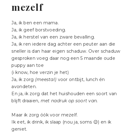
|
ZICHTBAAR
mezelf
DURVEN
LANDGRAAF
ZIJN
Ja, ik ben een mama.
Ja, ik geef borstvoeding.
Ja, ik herstel van een zware bevalling.
Ja, ik ren iedere dag achter een peuter aan die
sneller is dan haar eigen schaduw. Over schaduw
gesproken voeg daar nog een 5 maande oude
puppy aan toe
(i know, hoe verzin je het)
Ja, ik zorg
(meestal)
voor ontbijt, lunch én
avondeten.
En ja, ik zorg dat het huishouden een soort van
blijft draaien,
met nadruk op soort van.
Maar ik zorg óók voor mezelf.
Ik eet, ik drink, ik slaap (nou ja, soms 😉) en ik
geniet.