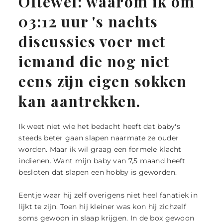
Oftewel: waarom ik om
|
ZICHTBAAR
DURVEN
LANDGRAAF
03:12 uur 's nachts
ZIJN
discussies voer met
iemand die nog niet
eens zijn eigen sokken
kan aantrekken.
Ik weet niet wie het bedacht heeft dat baby's
steeds beter gaan slapen naarmate ze ouder
worden. Maar ik wil graag een formele klacht
indienen. Want mijn baby van 7,5 maand heeft
besloten dat slapen een hobby is geworden.
Eentje waar hij zelf overigens niet heel fanatiek in
lijkt te zijn. Toen hij kleiner was kon hij zichzelf
soms gewoon in slaap krijgen. In de box gewoon