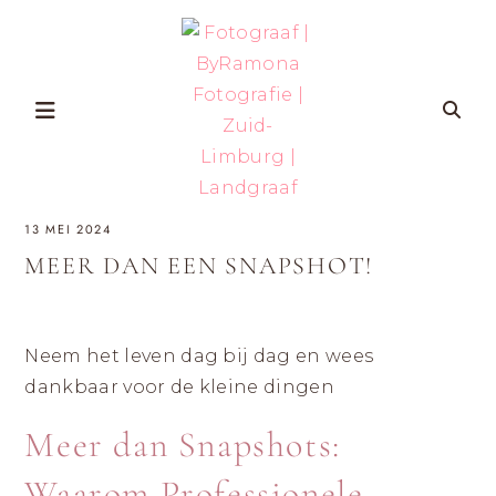
Skip
to
content
FOTOGRAAF
ZWANGERSCHAP-
13 MEI 2024
EN
GEZINSFOTOGRAFIE
|
IN
MEER DAN EEN SNAPSHOT!
ZUID-
BYRAMONA
LIMBURG
VOOR
VROUWEN
FOTOGRAFIE
DIE
ZICHZELF
Neem het leven dag bij dag en wees
ÉCHT
|
WILLEN
dankbaar voor de kleine dingen
HERKENNEN
OP
ZUID-
FOTO’S
Meer dan Snapshots:
MET
LIMBURG
AANDACHT
VOOR
ZELFVERTROUWEN
Waarom Professionele
EN