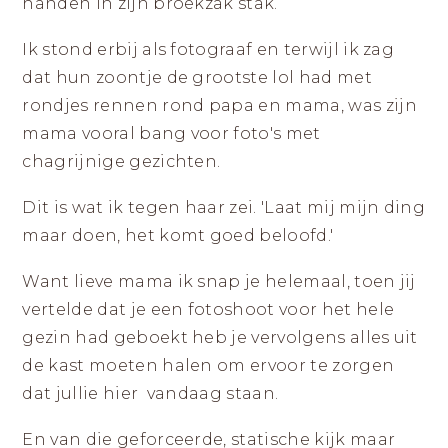
|
handen in zijn broekzak stak.
ZICHTBAAR
DURVEN
LANDGRAAF
ZIJN
Ik stond erbij als fotograaf en terwijl ik zag
dat hun zoontje de grootste lol had met
rondjes rennen rond papa en mama, was zijn
mama vooral bang voor foto's met
chagrijnige gezichten.
Dit is wat ik tegen haar zei. 'Laat mij mijn ding
maar doen, het komt goed beloofd.'
Want lieve mama ik snap je helemaal, toen jij
vertelde dat je een fotoshoot voor het hele
gezin had geboekt heb je vervolgens alles uit
de kast moeten halen om ervoor te zorgen
dat jullie hier vandaag staan.
En van die geforceerde, statische kijk maar