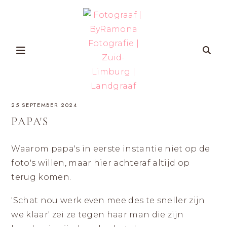
Skip
to
content
FOTOGRAAF
ZWANGERSCHAP-
25 SEPTEMBER 2024
EN
GEZINSFOTOGRAFIE
|
IN
PAPA'S
ZUID-
BYRAMONA
LIMBURG
VOOR
VROUWEN
Waarom papa's in eerste instantie niet op de
FOTOGRAFIE
DIE
ZICHZELF
foto's willen, maar hier achteraf altijd op
ÉCHT
|
WILLEN
terug komen.
HERKENNEN
OP
ZUID-
FOTO’S
MET
'Schat nou werk even mee des te sneller zijn
LIMBURG
AANDACHT
VOOR
we klaar' zei ze tegen haar man die zijn
ZELFVERTROUWEN
EN