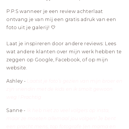
P.P.S wanneer je een review achterlaat
ontvang je van mij een gratis adruk van een
foto uit je galerij! 🤍
Laat je inspireren door andere reviews: Lees
wat andere klanten over mijn werk hebben te
zeggen op Google, Facebook, of op mijn
website.
Ashley -
Laatst je foto’s gezien van mijn broer en
zijn vriendin met de kids en ik smolt gewoon
weg ! Prachtig
Sanne -
Ik heb niet zo veel volgers op insta,
maar ze moeten allemaal jou volgen! Je bent
een pracht mens, top fotografe (en mama en