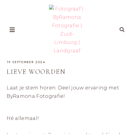
Skip
to
content
FOTOGRAAF
ZWANGERSCHAP-
19 SEPTEMBER 2024
EN
GEZINSFOTOGRAFIE
|
IN
LIEVE WOORDEN
ZUID-
BYRAMONA
LIMBURG
VOOR
VROUWEN
Laat je stem horen: Deel jouw ervaring met
FOTOGRAFIE
DIE
ZICHZELF
ByRamona Fotografie!
ÉCHT
|
WILLEN
HERKENNEN
OP
ZUID-
FOTO’S
MET
Hé allemaal!
LIMBURG
AANDACHT
VOOR
ZELFVERTROUWEN
EN