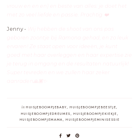
vrouw en en en) en beste van alles: je doet het
met zo veel liefde en passie. Prachtig ❤️
Jenny -
Wij hebben de shoot van ons pas
geboren zoontje bij Ramona gehad, en zo leuk
ervaren! Ze staat open voor ideeën, je kunt
goed met haar overleggen en haar expertise zie
je terug in omgang en de resultaten natuurlijk!
Super tevreden en we zullen haar zeker
aanraden🙏🏽✨
in
HUISJEBOOMPJEBABY
,
HUISJEBOOMPJEBEESTJE
,
HUISJEBOOMPJEDREUMES
,
HUISJEBOOMPJEKIEKJE
,
HUISJEBOOMPJEMAMA
,
HUISJEBOOMPJEMINISESSIE