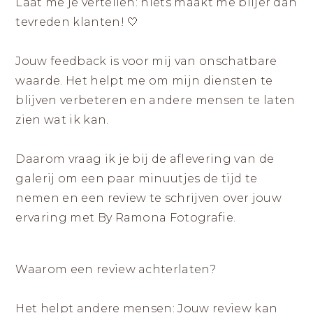
|
Laat me je vertellen: niets maakt me blijer dan
ZICHTBAAR
DURVEN
LANDGRAAF
tevreden klanten! 🤍
ZIJN
Jouw feedback is voor mij van onschatbare
waarde. Het helpt me om mijn diensten te
blijven verbeteren en andere mensen te laten
zien wat ik kan.
Daarom vraag ik je bij de aflevering van de
galerij om een paar minuutjes de tijd te
nemen en een review te schrijven over jouw
ervaring met By Ramona Fotografie.
Waarom een review achterlaten?
Het helpt andere mensen: Jouw review kan