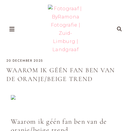
Skip
to
content
FOTOGRAAF
ZWANGERSCHAP-
20 DECEMBER 2025
EN
GEZINSFOTOGRAFIE
|
IN
WAAROM IK GÉÉN FAN BEN VAN
ZUID-
BYRAMONA
LIMBURG
DE ORANJE/BEIGE TREND
VOOR
VROUWEN
FOTOGRAFIE
DIE
ZICHZELF
ÉCHT
|
WILLEN
HERKENNEN
OP
ZUID-
FOTO’S
MET
LIMBURG
AANDACHT
Waarom ik géén fan ben van de
VOOR
ZELFVERTROUWEN
oranje/beige trend
EN