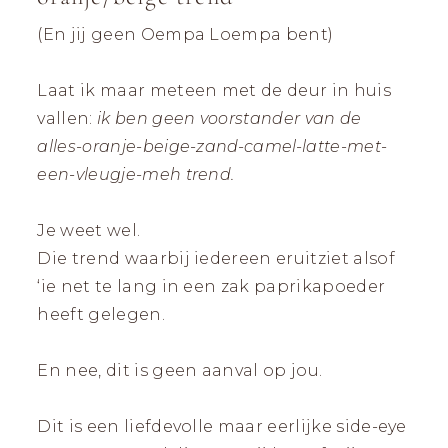
|
ZICHTBAAR
DURVEN
LANDGRAAF
(En jij geen Oempa Loempa bent)
ZIJN
Laat ik maar meteen met de deur in huis
vallen:
ik ben geen voorstander van de
alles-oranje-beige-zand-camel-latte-met-
een-vleugje-meh trend.
Je weet wel.
Die trend waarbij iedereen eruitziet alsof
‘ie net te lang in een zak paprikapoeder
heeft gelegen.
En nee, dit is geen aanval op jou.
Dit is een liefdevolle maar eerlijke side-eye