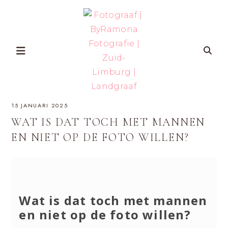
Skip
to
content
FOTOGRAAF
ZWANGERSCHAP-
15 JANUARI 2025
EN
GEZINSFOTOGRAFIE
|
IN
WAT IS DAT TOCH MET MANNEN
ZUID-
BYRAMONA
LIMBURG
EN NIET OP DE FOTO WILLEN?
VOOR
VROUWEN
FOTOGRAFIE
DIE
ZICHZELF
ÉCHT
|
WILLEN
HERKENNEN
OP
ZUID-
FOTO’S
Wat is dat toch met mannen
MET
LIMBURG
AANDACHT
en niet op de foto willen?
VOOR
ZELFVERTROUWEN
EN