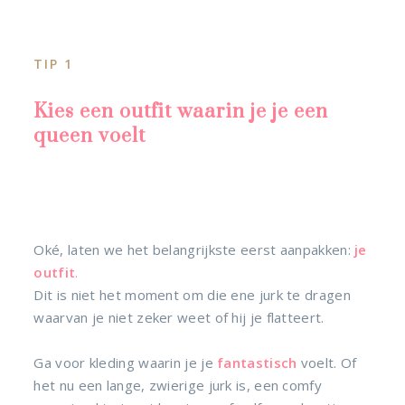
TIP 1
Kies een outfit waarin je je een
queen voelt
Oké, laten we het belangrijkste eerst aanpakken:
je
outfit
.
Dit is niet het moment om die ene jurk te dragen
waarvan je niet zeker weet of hij je flatteert.
Ga voor kleding waarin je je
fantastisch
voelt. Of
het nu een lange, zwierige jurk is, een comfy