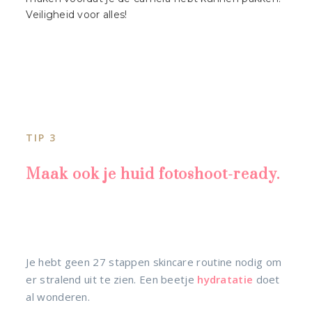
Veiligheid voor alles!
TIP 3
Maak ook je huid fotoshoot-ready.
Je hebt geen 27 stappen skincare routine nodig om
er stralend uit te zien. Een beetje
hydratatie
doet
al wonderen.