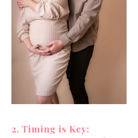
2. Timing is Key: