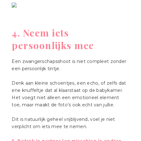
4.
Neem iets
persoonlijks mee
Een zwangerschapsshoot is niet compleet zonder
een persoonlijk tintje.
Denk aan kleine schoentjes, een echo, of zelfs dat
ene knuffeltje dat al klaarstaat op de babykamer.
Het voegt niet alleen een emotioneel element
toe, maar maakt de foto’s ook echt van jullie.
Dit is natuurlijk geheel vrijblijvend, voel je niet
verplicht om iets mee te nemen.
5. Betrek je partner (en misschien je andere