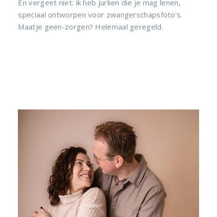
En vergeet niet: ik heb jurken die je mag lenen,
speciaal ontworpen voor zwangerschapsfoto’s.
Maatje geen-zorgen? Helemaal geregeld.