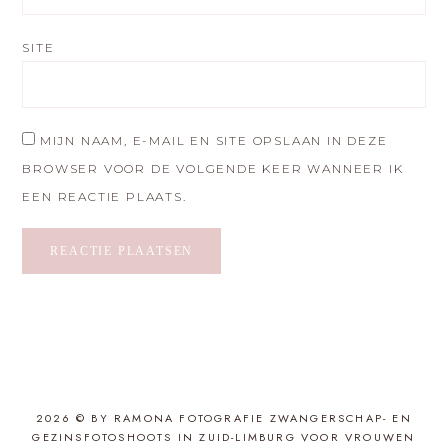
SITE
MIJN NAAM, E-MAIL EN SITE OPSLAAN IN DEZE
BROWSER VOOR DE VOLGENDE KEER WANNEER IK
EEN REACTIE PLAATS.
2026 © BY RAMONA FOTOGRAFIE ZWANGERSCHAP- EN
GEZINSFOTOSHOOTS IN ZUID-LIMBURG VOOR VROUWEN