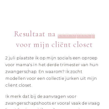
|
ZICHTBAAR
DURVEN
LANDGRAAF
ZIJN
Resultaat na
een oproep
voor mijn cliënt closet
2 juli plaatste ik op mijn socials een oproep
voor mama's in het derde trimester van hun
zwangerschap. En waarom? Ik zocht
modellen voor een collectie jurken uit mijn
cliënt closet.
Ik merk dat bij de aanvragen voor
zwangerschapshoots er vooral vaak de vraag